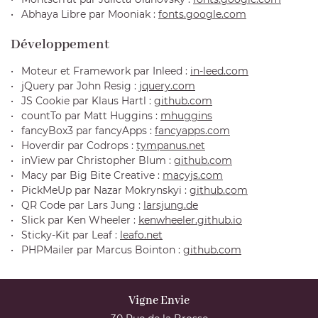
VIDÉOS
Abhaya Libre par Mooniak :
fonts.google.com
Développement
ÉVÉNEMENTS
Restez inform
Moteur et Framework par Inleed :
in-leed.com
CONTACT
jQuery par John Resig :
jquery.com
INSCRIPTION NEW
JS Cookie par Klaus Hartl :
github.com
countTo par Matt Huggins :
mhuggins
fancyBox3 par fancyApps :
fancyapps.com
Hoverdir par Codrops :
tympanus.net
inView par Christopher Blum :
github.com
Macy par Big Bite Creative :
macyjs.com
PickMeUp par Nazar Mokrynskyi :
github.com
QR Code par Lars Jung :
larsjung.de
Slick par Ken Wheeler :
kenwheeler.github.io
Sticky-Kit par Leaf :
leafo.net
PHPMailer par Marcus Bointon :
github.com
Vigne Envie