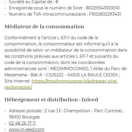
Société au Capital de : €
Enregistrée sous le numéro de Siret : 80229343100010
Numéro de TVA intracommunautaire : FR02802293431
Médiateur de la consommation
En cochant cette case, vous consentez à recevoir nos propositions
commerciales à l'adresse email indiqué ci-dessus. Vous pouvez vous désinscrire
à tout moment en utilisant
le formulaire de désinscription
.
Conformément à l'article L 611-1 du code de la
consommation, le consommateur est informé qu'il a la
INSCRIPTION
possibilité de saisir un médiateur de la consommation dans
les conditions prévues aux articles L 611-1 et suivants du
code de la consommation, dont les coordonnées
administratives sont : MEDIMMOCONSO, 1 Allée du Parc de
Mesemena - Bât A - CS25222 - 44505 LA BAULE CEDEX ;
Site internet :
https://medimmoconso.fr/adresser-une-
reclamation/
Hébergement et distribution : Inleed
Adresse postale : 2 rue J.F. Champollion - Parc Comitec,
18000 Bourges
02 48 26 17 11
www.in-leed.com