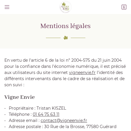


30 Rue de la Brosse
77580 Guérard
Mentions légales
01 64 75 63 11
En vertu de l'article 6 de la loi n° 2004-575 du 21 juin 2004
pour la confiance dans l'économie numérique, il est précisé
aux utilisateurs du site internet
vigneenvie.fr
l'identité des
différents intervenants dans le cadre de sa réalisation et de
son suivi :
Adresse email de réception

Vigne Envie
Recopier le code ci-contre

Propriétaire : Tristan KISZEL
Téléphone :
01 64 75 63 11
Rafraîchir le captcha

Adresse email :
Adresse postale : 30 Rue de la Brosse, 77580 Guérard