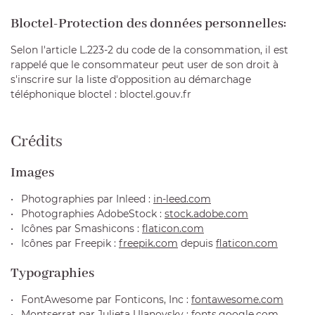
Bloctel-Protection des données personnelles:
Selon l'article L.223-2 du code de la consommation, il est
rappelé que le consommateur peut user de son droit à
s'inscrire sur la liste d'opposition au démarchage
téléphonique bloctel : bloctel.gouv.fr
Crédits
Une question
Images
ACCUEIL
Photographies par Inleed :
in-leed.com
01 64 75 63 1
ENOVOYAGES
Photographies AdobeStock :
stock.adobe.com
Icônes par Smashicons :
flaticon.com
NE BOIS BRILLANT
Icônes par Freepik :
freepik.com
depuis
flaticon.com
CAVISTE
Typographies
SE & ACTUALITÉS
Rejoignez-no
FontAwesome par Fonticons, Inc :
fontawesome.com
Montserrat par Julieta Ulanovsky :
fonts.google.com