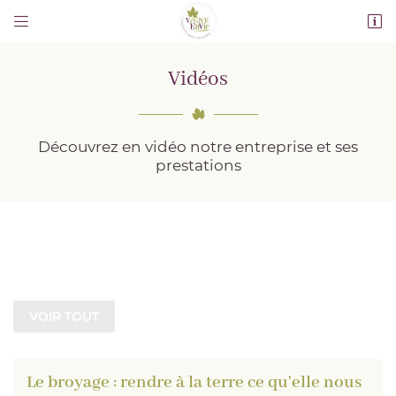


30 Rue de la Brosse
77580 Guérard
Vidéos
01 64 75 63 11
Découvrez en vidéo notre entreprise et ses
prestations
Adresse email de réception

VOIR TOUT
Recopier le code ci-contre

Rafraîchir le captcha

Le broyage : rendre à la terre ce qu'elle nous