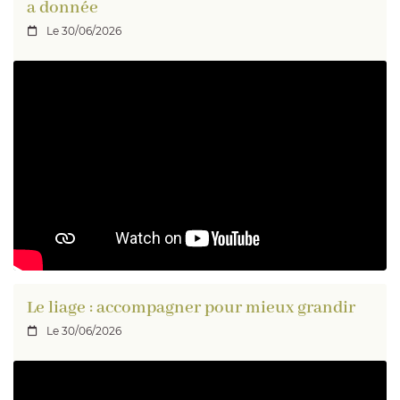
a donnée
Le 30/06/2026

En cochant cette case, vous consentez à recevoir nos propositions
commerciales à l'adresse email indiqué ci-dessus. Vous pouvez vous désinscrire
à tout moment en utilisant
le formulaire de désinscription
.
INSCRIPTION
Le liage : accompagner pour mieux grandir
Le 30/06/2026
