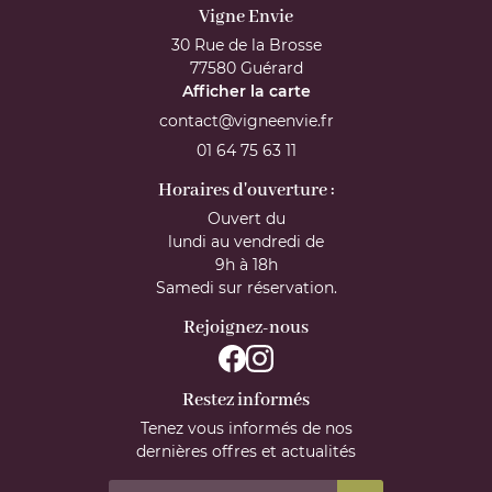
Une question
Vigne Envie
ACCUEIL
30 Rue de la Brosse
77580 Guérard
01 64 75 63 1
Afficher la carte
ENOVOYAGES
En cochant cette case, vous consentez à recevoir nos propositions
commerciales à l'adresse email indiqué ci-dessus. Vous pouvez vous désinscrire
à tout moment en utilisant
le formulaire de désinscription
.
NE BOIS BRILLANT
01 64 75 63 11
INSCRIPTION
CAVISTE
Horaires d'ouverture :
Ouvert du
SE & ACTUALITÉS
Rejoignez-no
lundi au vendredi de
9h à 18h
VIDÉOS
Samedi sur réservation.
Rejoignez-nous
ÉVÉNEMENTS
Restez inform
CONTACT
Restez informés
INSCRIPTION NEW
Tenez vous informés de nos
dernières offres et actualités