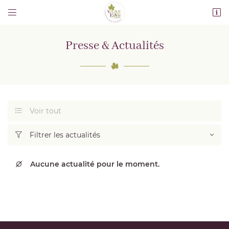


30 Rue de la Brosse
77580 Guérard
Presse & Actualités
01 64 75 63 11
Voir tout

Filtrer les actualités

Adresse email de réception

Aucune actualité pour le moment.

Recopier le code ci-contre

Rafraîchir le captcha
